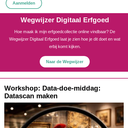
Aanmelden
Wegwijzer Digitaal Erfgoed
Hoe maak ik mijn erfgoedcollectie online vindbaar? De
Wegwijzer Digitaal Erfgoed laat je zien hoe je dit doet en wat
erbij komt kijken.
Naar de Wegwijzer
Workshop: Data-doe-middag:
Datascan maken