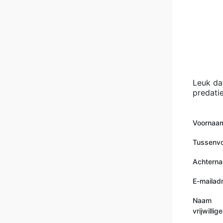
Leuk da
predatie
Voornaa
Tussenv
Achtern
E-mailad
Naam
vrijwilli