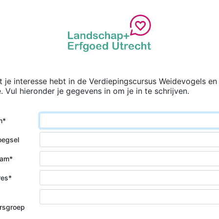
t je interesse hebt in de Verdiepingscursus Weidevogels en
. Vul hieronder je gegevens in om je in te schrijven.
m
oegsel
aam
res
gersgroep